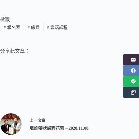
標籤
#
報名表
#
繳費
#
雲端課程
分享此文章：
上一
文章
脈診帶狀課程花絮－2020.11.08.