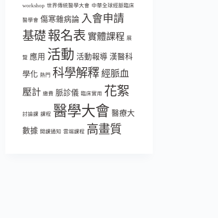
workshop
世界傳統醫學大會
中華全球經脈臨床
入會申請
傷寒雜病論
醫學會
報名表
基礎
實體課程
展
活動
應用
活動報導
漢醫科
覽
科學解釋
經脈血
學化
熱門
花絮
壓計
脈診儀
繳費
臨床實用
醫學大會
醫療大
討論課
課程
高畫質
數據
開課通知
雲端課程