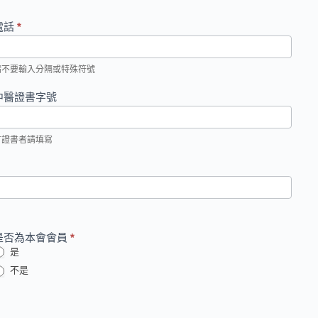
電話
*
請不要輸入分隔或特殊符號
中醫證書字號
有證書者請填寫
是否為本會會員
*
是
不是