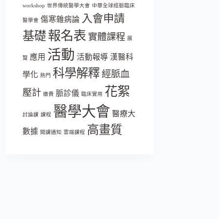
workshop
世界傳統醫學大會
中華全球經脈臨床
入會申請
傷寒雜病論
醫學會
報名表
基礎
實體課程
展
活動
應用
活動報導
漢醫科
覽
科學解釋
經脈血
學化
熱門
花絮
壓計
脈診儀
繳費
臨床實用
醫學大會
醫療大
討論課
課程
高畫質
數據
開課通知
雲端課程